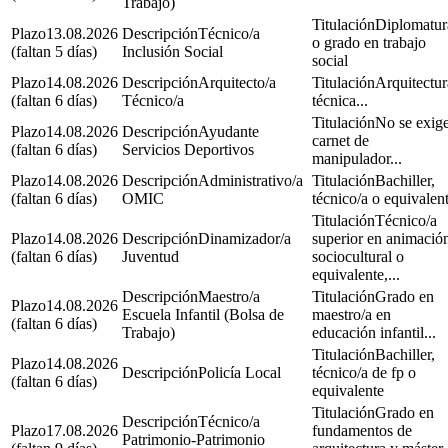
Trabajo)
Diplomatur
13.08.2026
Técnico/a
o grado en trabajo
(faltan 5 días)
Inclusión Social
social
14.08.2026
Arquitecto/a
Arquitectur
(faltan 6 días)
Técnico/a
técnica...
No se exige
14.08.2026
Ayudante
carnet de
(faltan 6 días)
Servicios Deportivos
manipulador...
14.08.2026
Administrativo/a
Bachiller,
(faltan 6 días)
OMIC
técnico/a o equivalen
Técnico/a
14.08.2026
Dinamizador/a
superior en animació
(faltan 6 días)
Juventud
sociocultural o
equivalente,...
Maestro/a
Grado en
14.08.2026
Escuela Infantil (Bolsa de
maestro/a en
(faltan 6 días)
Trabajo)
educación infantil...
Bachiller,
14.08.2026
Policía Local
técnico/a de fp o
(faltan 6 días)
equivalente
Grado en
Técnico/a
17.08.2026
fundamentos de
Patrimonio-Patrimonio