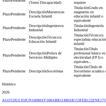
Pendiente
(Turno Discapacidad)
requiere
Grado en
Maestros/as
magisterio en
Pendiente
Escuela Infantil
educación infantil o
equivalente
Ingeniero/a
Ingeniería
Pendiente
Industrial
Industrial
Técnico/a
Técnico/a
Pendiente
especialista educació
Educación Infantil
infantil
Título
Peón/a de
profesional básico en
Pendiente
Servicios Múltiples
electricidad (FP I) o
equivalen...
Título de
Pendiente
Socorristas
Socorrismo acuático 
equivalente
Histórico
2026
AGO
53
JUL
93
JUN
160
MAY
168
ABR
114
MAR
153
FEB
122
ENE
175