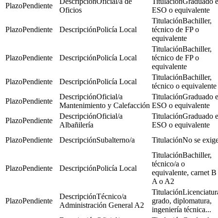
Oficial/a de
Graduado 
Pendiente
Oficios
ESO o equivalente
Bachiller,
Pendiente
Policía Local
técnico de FP o
equivalente
Bachiller,
Pendiente
Policía Local
técnico de FP o
equivalente
Bachiller,
Pendiente
Policía Local
técnico o equivalente
Oficial/a
Graduado 
Pendiente
Mantenimiento y Calefacción
ESO o equivalente
Oficial/a
Graduado 
Pendiente
Albañilería
ESO o equivalente
Pendiente
Subalterno/a
No se exig
Bachiller,
técnico/a o
Pendiente
Policía Local
equivalente, carnet B
A o A2
Licenciatur
Técnico/a
Pendiente
grado, diplomatura,
Administración General A2
ingeniería técnica...