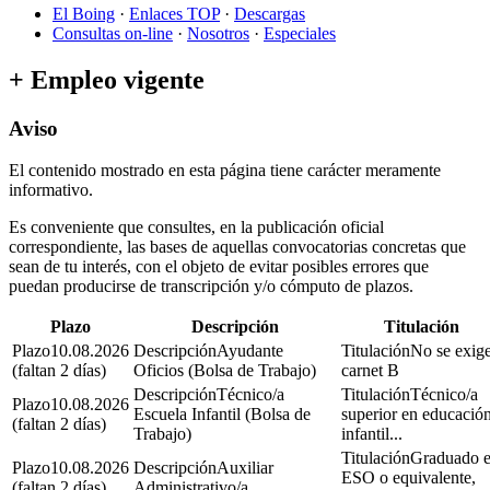
El Boing
·
Enlaces TOP
·
Descargas
Consultas on-line
·
Nosotros
·
Especiales
+ Empleo vigente
Aviso
El contenido mostrado en esta página tiene carácter meramente
informativo.
Es conveniente que consultes, en la publicación oficial
correspondiente, las bases de aquellas convocatorias concretas que
sean de tu interés, con el objeto de evitar posibles errores que
puedan producirse de transcripción y/o cómputo de plazos.
Plazo
Descripción
Titulación
10.08.2026
Ayudante
No se exige
(faltan 2 días)
Oficios (Bolsa de Trabajo)
carnet B
Técnico/a
Técnico/a
10.08.2026
Escuela Infantil (Bolsa de
superior en educació
(faltan 2 días)
Trabajo)
infantil...
Graduado 
10.08.2026
Auxiliar
ESO o equivalente,
(faltan 2 días)
Administrativo/a