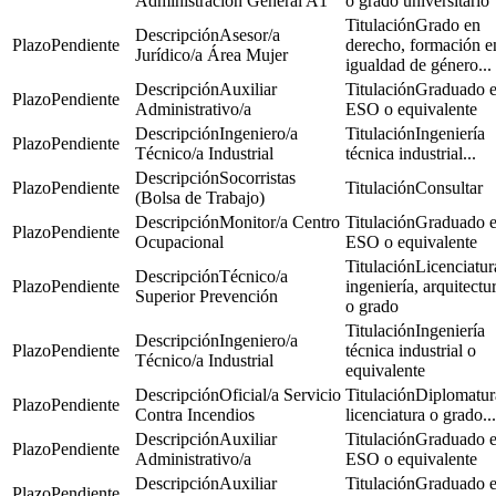
Administración General A1
o grado universitario
Grado en
Asesor/a
Pendiente
derecho, formación e
Jurídico/a Área Mujer
igualdad de género...
Auxiliar
Graduado 
Pendiente
Administrativo/a
ESO o equivalente
Ingeniero/a
Ingeniería
Pendiente
Técnico/a Industrial
técnica industrial...
Socorristas
Pendiente
Consultar
(Bolsa de Trabajo)
Monitor/a Centro
Graduado 
Pendiente
Ocupacional
ESO o equivalente
Licenciatur
Técnico/a
Pendiente
ingeniería, arquitectu
Superior Prevención
o grado
Ingeniería
Ingeniero/a
Pendiente
técnica industrial o
Técnico/a Industrial
equivalente
Oficial/a Servicio
Diplomatur
Pendiente
Contra Incendios
licenciatura o grado...
Auxiliar
Graduado 
Pendiente
Administrativo/a
ESO o equivalente
Auxiliar
Graduado 
Pendiente