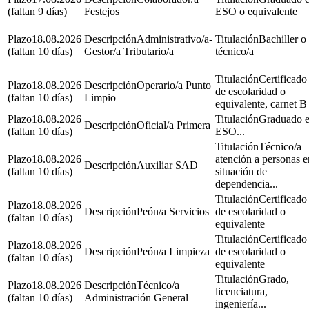
(faltan 9 días)
Festejos
ESO o equivalente
18.08.2026
Administrativo/a-
Bachiller o
(faltan 10 días)
Gestor/a Tributario/a
técnico/a
Certificado
18.08.2026
Operario/a Punto
de escolaridad o
(faltan 10 días)
Limpio
equivalente, carnet B
18.08.2026
Graduado 
Oficial/a Primera
(faltan 10 días)
ESO...
Técnico/a
18.08.2026
atención a personas e
Auxiliar SAD
(faltan 10 días)
situación de
dependencia...
Certificado
18.08.2026
Peón/a Servicios
de escolaridad o
(faltan 10 días)
equivalente
Certificado
18.08.2026
Peón/a Limpieza
de escolaridad o
(faltan 10 días)
equivalente
Grado,
18.08.2026
Técnico/a
licenciatura,
(faltan 10 días)
Administración General
ingeniería...