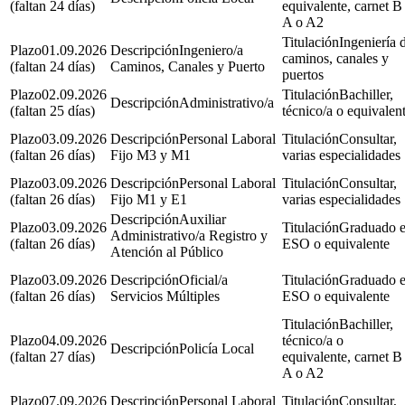
(faltan 24 días)
equivalente, carnet B
A o A2
Ingeniería 
01.09.2026
Ingeniero/a
caminos, canales y
(faltan 24 días)
Caminos, Canales y Puerto
puertos
02.09.2026
Bachiller,
Administrativo/a
(faltan 25 días)
técnico/a o equivalen
03.09.2026
Personal Laboral
Consultar,
(faltan 26 días)
Fijo M3 y M1
varias especialidades
03.09.2026
Personal Laboral
Consultar,
(faltan 26 días)
Fijo M1 y E1
varias especialidades
Auxiliar
03.09.2026
Graduado 
Administrativo/a Registro y
(faltan 26 días)
ESO o equivalente
Atención al Público
03.09.2026
Oficial/a
Graduado 
(faltan 26 días)
Servicios Múltiples
ESO o equivalente
Bachiller,
04.09.2026
técnico/a o
Policía Local
(faltan 27 días)
equivalente, carnet B
A o A2
07.09.2026
Personal Laboral
Consultar,