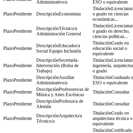
Administrativo/a
ESO o equivalente
Licenciatur
Pendiente
Economista
o grado en ciencias
económicas...
Licenciatur
Técnico/a
Pendiente
o grado en derecho,
Administración General
ciencias políticas...
Grado en
Educador/a
Pendiente
educación social o
Social Equipo Inclusión
equivalente
Secretaría-
Licenciatur
Pendiente
Intervención (Bolsa de
ingeniería, arquitectu
Trabajo)
o grado
Auxiliar
Graduado 
Pendiente
Administrativo/a
ESO o equivalente
Profesores/as de
Pendiente
Consultar
Música y Artes Escénicas
Profesor/a de
Pendiente
Consultar
Alemán
Grado en
Arquitecto/a
Pendiente
arquitectura técnica o
Técnico/a
equivalente
Certificado