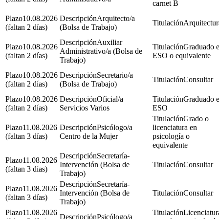
carnet B
10.08.2026
Arquitecto/a
Arquitectur
(faltan 2 días)
(Bolsa de Trabajo)
Auxiliar
10.08.2026
Graduado 
Administrativo/a (Bolsa de
(faltan 2 días)
ESO o equivalente
Trabajo)
10.08.2026
Secretario/a
Consultar
(faltan 2 días)
(Bolsa de Trabajo)
10.08.2026
Oficial/a
Graduado 
(faltan 2 días)
Servicios Varios
ESO
Grado o
11.08.2026
Psicólogo/a
licenciatura en
(faltan 3 días)
Centro de la Mujer
psicología o
equivalente
Secretaría-
11.08.2026
Intervención (Bolsa de
Consultar
(faltan 3 días)
Trabajo)
Secretaría-
11.08.2026
Intervención (Bolsa de
Consultar
(faltan 3 días)
Trabajo)
11.08.2026
Licenciatur
Psicólogo/a