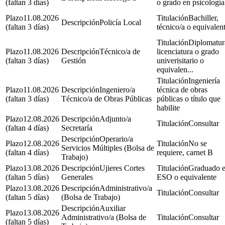
(faltan 3 días)
o grado en psicología
11.08.2026
Bachiller,
Policía Local
(faltan 3 días)
técnico/a o equivalen
Diplomatur
11.08.2026
Técnico/a de
licenciatura o grado
(faltan 3 días)
Gestión
univerisitario o
equivalen...
Ingeniería
11.08.2026
Ingeniero/a
técnica de obras
(faltan 3 días)
Técnico/a de Obras Públicas
públicas o título que
habilite
12.08.2026
Adjunto/a
Consultar
(faltan 4 días)
Secretaría
Operario/a
12.08.2026
No se
Servicios Múltiples (Bolsa de
(faltan 4 días)
requiere, carnet B
Trabajo)
13.08.2026
Ujieres Cortes
Graduado 
(faltan 5 días)
Generales
ESO o equivalente
13.08.2026
Administrativo/a
Consultar
(faltan 5 días)
(Bolsa de Trabajo)
Auxiliar
13.08.2026
Administrativo/a (Bolsa de
Consultar
(faltan 5 días)