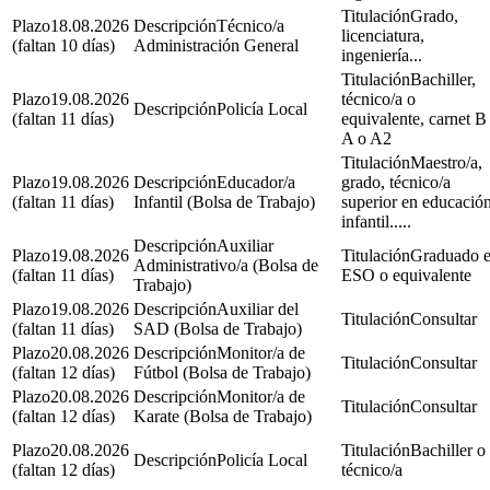
Grado,
18.08.2026
Técnico/a
licenciatura,
(faltan 10 días)
Administración General
ingeniería...
Bachiller,
19.08.2026
técnico/a o
Policía Local
(faltan 11 días)
equivalente, carnet B
A o A2
Maestro/a,
19.08.2026
Educador/a
grado, técnico/a
(faltan 11 días)
Infantil (Bolsa de Trabajo)
superior en educació
infantil.....
Auxiliar
19.08.2026
Graduado 
Administrativo/a (Bolsa de
(faltan 11 días)
ESO o equivalente
Trabajo)
19.08.2026
Auxiliar del
Consultar
(faltan 11 días)
SAD (Bolsa de Trabajo)
20.08.2026
Monitor/a de
Consultar
(faltan 12 días)
Fútbol (Bolsa de Trabajo)
20.08.2026
Monitor/a de
Consultar
(faltan 12 días)
Karate (Bolsa de Trabajo)
20.08.2026
Bachiller o
Policía Local
(faltan 12 días)
técnico/a