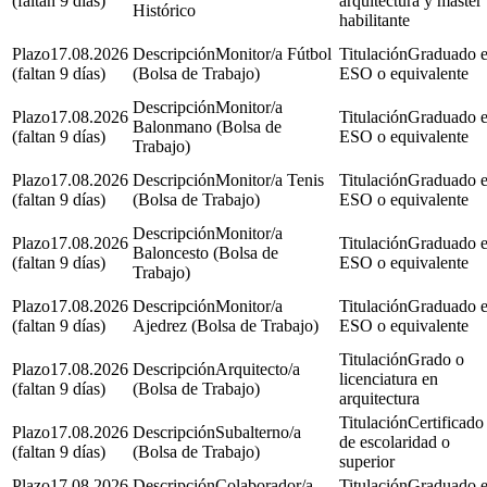
(faltan 9 días)
arquitectura y máster
Histórico
habilitante
17.08.2026
Monitor/a Fútbol
Graduado 
(faltan 9 días)
(Bolsa de Trabajo)
ESO o equivalente
Monitor/a
17.08.2026
Graduado 
Balonmano (Bolsa de
(faltan 9 días)
ESO o equivalente
Trabajo)
17.08.2026
Monitor/a Tenis
Graduado 
(faltan 9 días)
(Bolsa de Trabajo)
ESO o equivalente
Monitor/a
17.08.2026
Graduado 
Baloncesto (Bolsa de
(faltan 9 días)
ESO o equivalente
Trabajo)
17.08.2026
Monitor/a
Graduado 
(faltan 9 días)
Ajedrez (Bolsa de Trabajo)
ESO o equivalente
Grado o
17.08.2026
Arquitecto/a
licenciatura en
(faltan 9 días)
(Bolsa de Trabajo)
arquitectura
Certificado
17.08.2026
Subalterno/a
de escolaridad o
(faltan 9 días)
(Bolsa de Trabajo)
superior
17.08.2026
Colaborador/a
Graduado 