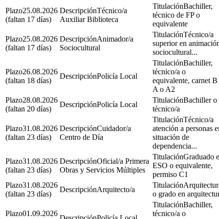
Bachiller,
25.08.2026
Técnico/a
técnico de FP o
(faltan 17 días)
Auxiliar Biblioteca
equivalente
Técnico/a
25.08.2026
Animador/a
superior en animació
(faltan 17 días)
Sociocultural
sociocultural...
Bachiller,
26.08.2026
técnico/a o
Policía Local
(faltan 18 días)
equivalente, carnet B
A o A2
28.08.2026
Bachiller o
Policía Local
(faltan 20 días)
técnico/a
Técnico/a
31.08.2026
Cuidador/a
atención a personas e
(faltan 23 días)
Centro de Día
situación de
dependencia...
Graduado 
31.08.2026
Oficial/a Primera
ESO o equivalente,
(faltan 23 días)
Obras y Servicios Múltiples
permiso C1
31.08.2026
Arquitectur
Arquitecto/a
(faltan 23 días)
o grado en arquitectu
Bachiller,
01.09.2026
técnico/a o
Policía Local