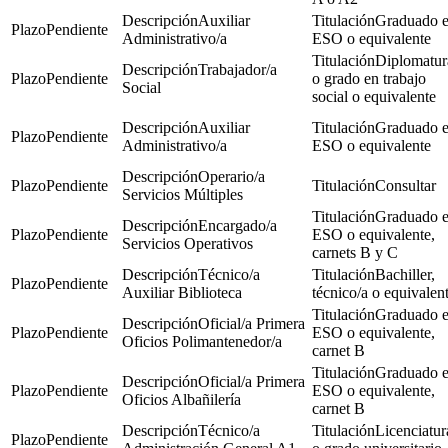
Auxiliar
Graduado 
Pendiente
Administrativo/a
ESO o equivalente
Diplomatur
Trabajador/a
Pendiente
o grado en trabajo
Social
social o equivalente
Auxiliar
Graduado 
Pendiente
Administrativo/a
ESO o equivalente
Operario/a
Pendiente
Consultar
Servicios Múltiples
Graduado 
Encargado/a
Pendiente
ESO o equivalente,
Servicios Operativos
carnets B y C
Técnico/a
Bachiller,
Pendiente
Auxiliar Biblioteca
técnico/a o equivalen
Graduado 
Oficial/a Primera
Pendiente
ESO o equivalente,
Oficios Polimantenedor/a
carnet B
Graduado 
Oficial/a Primera
Pendiente
ESO o equivalente,
Oficios Albañilería
carnet B
Técnico/a
Licenciatur
Pendiente