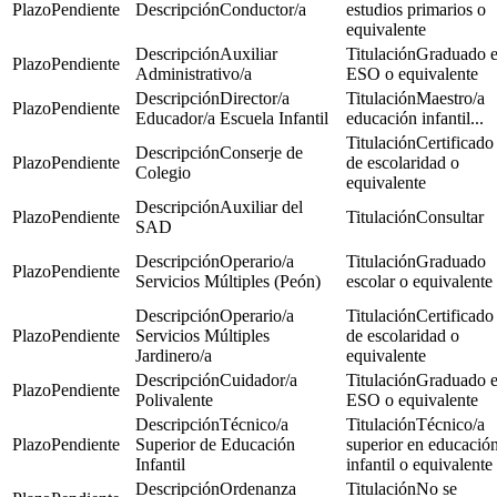
Pendiente
Conductor/a
estudios primarios o
equivalente
Auxiliar
Graduado 
Pendiente
Administrativo/a
ESO o equivalente
Director/a
Maestro/a
Pendiente
Educador/a Escuela Infantil
educación infantil...
Certificado
Conserje de
Pendiente
de escolaridad o
Colegio
equivalente
Auxiliar del
Pendiente
Consultar
SAD
Operario/a
Graduado
Pendiente
Servicios Múltiples (Peón)
escolar o equivalente
Operario/a
Certificado
Pendiente
Servicios Múltiples
de escolaridad o
Jardinero/a
equivalente
Cuidador/a
Graduado 
Pendiente
Polivalente
ESO o equivalente
Técnico/a
Técnico/a
Pendiente
Superior de Educación
superior en educació
Infantil
infantil o equivalente
Ordenanza
No se