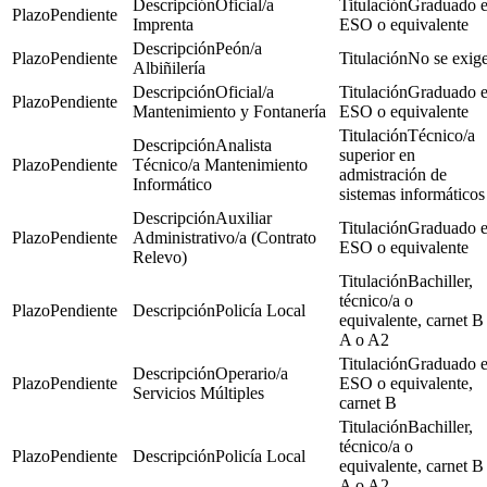
Oficial/a
Graduado 
Pendiente
Imprenta
ESO o equivalente
Peón/a
Pendiente
No se exig
Albiñilería
Oficial/a
Graduado 
Pendiente
Mantenimiento y Fontanería
ESO o equivalente
Técnico/a
Analista
superior en
Pendiente
Técnico/a Mantenimiento
admistración de
Informático
sistemas informáticos
Auxiliar
Graduado 
Pendiente
Administrativo/a (Contrato
ESO o equivalente
Relevo)
Bachiller,
técnico/a o
Pendiente
Policía Local
equivalente, carnet B
A o A2
Graduado 
Operario/a
Pendiente
ESO o equivalente,
Servicios Múltiples
carnet B
Bachiller,
técnico/a o
Pendiente
Policía Local
equivalente, carnet B
A o A2