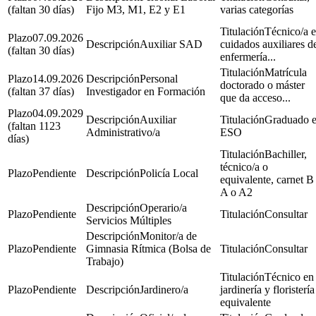
(faltan 30 días)
Fijo M3, M1, E2 y E1
varias categorías
Técnico/a 
07.09.2026
Auxiliar SAD
cuidados auxiliares d
(faltan 30 días)
enfermería...
Matrícula
14.09.2026
Personal
doctorado o máster
(faltan 37 días)
Investigador en Formación
que da acceso...
04.09.2029
Auxiliar
Graduado 
(faltan 1123
Administrativo/a
ESO
días)
Bachiller,
técnico/a o
Pendiente
Policía Local
equivalente, carnet B
A o A2
Operario/a
Pendiente
Consultar
Servicios Múltiples
Monitor/a de
Pendiente
Gimnasia Rítmica (Bolsa de
Consultar
Trabajo)
Técnico en
Pendiente
Jardinero/a
jardinería y floristería
equivalente