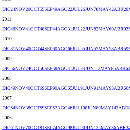
DIC
24
NOV
20
OCT
55
SEP
49
AGO
22
JUL
26
JUN
78
MAY
42
ABR
29
2011
DIC
46
NOV
41
OCT
48
SEP
44
AGO
31
JUL
22
JUN
82
MAY
60
ABR
93
2010
DIC
81
NOV
40
OCT
44
SEP
60
AGO
66
JUL
55
JUN
55
MAY
58
ABR
59
2009
DIC
56
NOV
74
OCT
50
SEP
58
AGO
41
JUL
84
JUN
113
MAY
86
ABR
6
2008
DIC
49
NOV
40
OCT
69
SEP
90
AGO
65
JUL
91
JUN
91
MAY
93
ABR
60
2007
DIC
64
NOV
38
OCT
59
SEP
57
AGO
46
JUL
108
JUN
89
MAY
143
ABR
2006
DIC
61
NOV
70
OCT
81
SEP
74
AGO
98
JUL
90
JUN
125
MAY
86
ABR
3