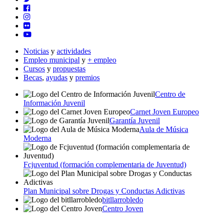
Noticias
y
actividades
Empleo municipal
y
+ empleo
Cursos
y
propuestas
Becas
,
ayudas
y
premios
Centro de
Información Juvenil
Carnet Joven Europeo
Garantía Juvenil
Aula de Música
Moderna
Fcjuventud (formación complementaria de Juventud)
Plan Municipal sobre Drogas y Conductas Adictivas
bitllarrobledo
Centro Joven