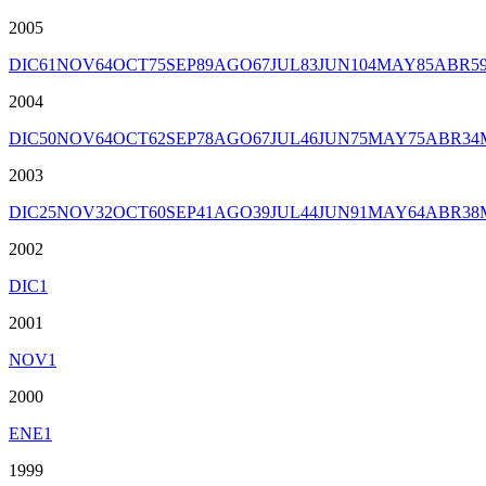
2005
DIC
61
NOV
64
OCT
75
SEP
89
AGO
67
JUL
83
JUN
104
MAY
85
ABR
5
2004
DIC
50
NOV
64
OCT
62
SEP
78
AGO
67
JUL
46
JUN
75
MAY
75
ABR
34
2003
DIC
25
NOV
32
OCT
60
SEP
41
AGO
39
JUL
44
JUN
91
MAY
64
ABR
38
2002
DIC
1
2001
NOV
1
2000
ENE
1
1999