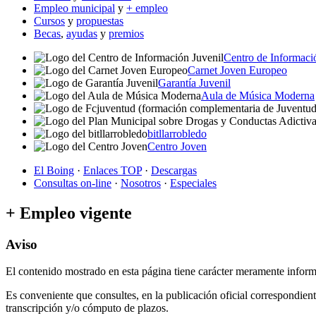
Empleo municipal
y
+ empleo
Cursos
y
propuestas
Becas
,
ayudas
y
premios
Centro de Informaci
Carnet Joven Europeo
Garantía Juvenil
Aula de Música Moderna
bitllarrobledo
Centro Joven
El Boing
·
Enlaces TOP
·
Descargas
Consultas on-line
·
Nosotros
·
Especiales
+ Empleo vigente
Aviso
El contenido mostrado en esta página tiene carácter meramente inform
Es conveniente que consultes, en la publicación oficial correspondient
transcripción y/o cómputo de plazos.