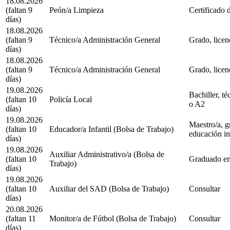
18.08.2026
(faltan 9
Peón/a Limpieza
Certificado 
días)
18.08.2026
(faltan 9
Técnico/a Administración General
Grado, licenc
días)
18.08.2026
(faltan 9
Técnico/a Administración General
Grado, licenc
días)
19.08.2026
Bachiller, té
(faltan 10
Policía Local
o A2
días)
19.08.2026
Maestro/a, g
(faltan 10
Educador/a Infantil (Bolsa de Trabajo)
educación inf
días)
19.08.2026
Auxiliar Administrativo/a (Bolsa de
(faltan 10
Graduado en
Trabajo)
días)
19.08.2026
(faltan 10
Auxiliar del SAD (Bolsa de Trabajo)
Consultar
días)
20.08.2026
(faltan 11
Monitor/a de Fútbol (Bolsa de Trabajo)
Consultar
días)