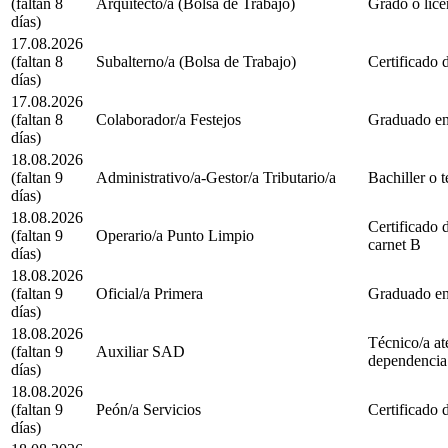
(faltan 8
Arquitecto/a (Bolsa de Trabajo)
Grado o lice
días)
17.08.2026
(faltan 8
Subalterno/a (Bolsa de Trabajo)
Certificado 
días)
17.08.2026
(faltan 8
Colaborador/a Festejos
Graduado en
días)
18.08.2026
(faltan 9
Administrativo/a-Gestor/a Tributario/a
Bachiller o t
días)
18.08.2026
Certificado 
(faltan 9
Operario/a Punto Limpio
carnet B
días)
18.08.2026
(faltan 9
Oficial/a Primera
Graduado en
días)
18.08.2026
Técnico/a at
(faltan 9
Auxiliar SAD
dependencia.
días)
18.08.2026
(faltan 9
Peón/a Servicios
Certificado 
días)