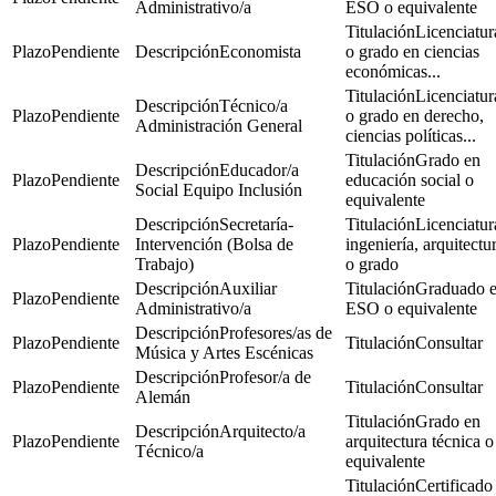
Administrativo/a
ESO o equivalente
Licenciatur
Pendiente
Economista
o grado en ciencias
económicas...
Licenciatur
Técnico/a
Pendiente
o grado en derecho,
Administración General
ciencias políticas...
Grado en
Educador/a
Pendiente
educación social o
Social Equipo Inclusión
equivalente
Secretaría-
Licenciatur
Pendiente
Intervención (Bolsa de
ingeniería, arquitectu
Trabajo)
o grado
Auxiliar
Graduado 
Pendiente
Administrativo/a
ESO o equivalente
Profesores/as de
Pendiente
Consultar
Música y Artes Escénicas
Profesor/a de
Pendiente
Consultar
Alemán
Grado en
Arquitecto/a
Pendiente
arquitectura técnica o
Técnico/a
equivalente
Certificado