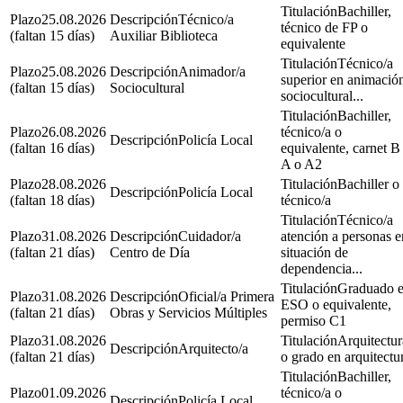
Bachiller,
25.08.2026
Técnico/a
técnico de FP o
(faltan 15 días)
Auxiliar Biblioteca
equivalente
Técnico/a
25.08.2026
Animador/a
superior en animació
(faltan 15 días)
Sociocultural
sociocultural...
Bachiller,
26.08.2026
técnico/a o
Policía Local
(faltan 16 días)
equivalente, carnet B
A o A2
28.08.2026
Bachiller o
Policía Local
(faltan 18 días)
técnico/a
Técnico/a
31.08.2026
Cuidador/a
atención a personas e
(faltan 21 días)
Centro de Día
situación de
dependencia...
Graduado 
31.08.2026
Oficial/a Primera
ESO o equivalente,
(faltan 21 días)
Obras y Servicios Múltiples
permiso C1
31.08.2026
Arquitectur
Arquitecto/a
(faltan 21 días)
o grado en arquitectu
Bachiller,
01.09.2026
técnico/a o
Policía Local