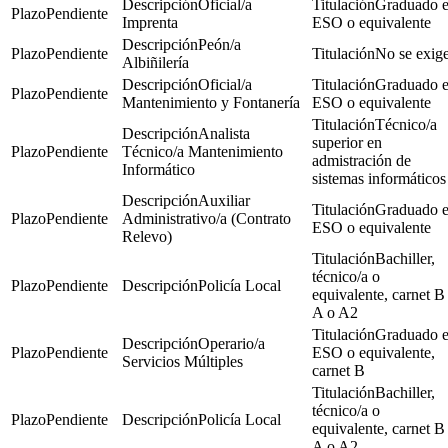
Oficial/a
Graduado 
Pendiente
Imprenta
ESO o equivalente
Peón/a
Pendiente
No se exig
Albiñilería
Oficial/a
Graduado 
Pendiente
Mantenimiento y Fontanería
ESO o equivalente
Técnico/a
Analista
superior en
Pendiente
Técnico/a Mantenimiento
admistración de
Informático
sistemas informáticos
Auxiliar
Graduado 
Pendiente
Administrativo/a (Contrato
ESO o equivalente
Relevo)
Bachiller,
técnico/a o
Pendiente
Policía Local
equivalente, carnet B
A o A2
Graduado 
Operario/a
Pendiente
ESO o equivalente,
Servicios Múltiples
carnet B
Bachiller,
técnico/a o
Pendiente
Policía Local
equivalente, carnet B
A o A2