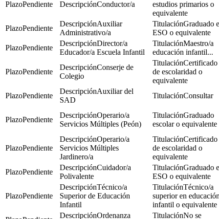
Pendiente
Conductor/a
estudios primarios o
equivalente
Auxiliar
Graduado 
Pendiente
Administrativo/a
ESO o equivalente
Director/a
Maestro/a
Pendiente
Educador/a Escuela Infantil
educación infantil...
Certificado
Conserje de
Pendiente
de escolaridad o
Colegio
equivalente
Auxiliar del
Pendiente
Consultar
SAD
Operario/a
Graduado
Pendiente
Servicios Múltiples (Peón)
escolar o equivalente
Operario/a
Certificado
Pendiente
Servicios Múltiples
de escolaridad o
Jardinero/a
equivalente
Cuidador/a
Graduado 
Pendiente
Polivalente
ESO o equivalente
Técnico/a
Técnico/a
Pendiente
Superior de Educación
superior en educació
Infantil
infantil o equivalente
Ordenanza
No se