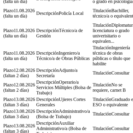
(falta un día)
o grado en psicología
11.08.2026
Bachiller,
Policía Local
(falta un día)
técnico/a o equivalen
Diplomatur
11.08.2026
Técnico/a de
licenciatura o grado
(falta un día)
Gestión
univerisitario o
equivalen...
Ingeniería
11.08.2026
Ingeniero/a
técnica de obras
(falta un día)
Técnico/a de Obras Públicas
públicas o título que
habilite
12.08.2026
Adjunto/a
Consultar
(faltan 2 días)
Secretaría
Operario/a
12.08.2026
No se
Servicios Múltiples (Bolsa de
(faltan 2 días)
requiere, carnet B
Trabajo)
13.08.2026
Ujieres Cortes
Graduado 
(faltan 3 días)
Generales
ESO o equivalente
13.08.2026
Administrativo/a
Consultar
(faltan 3 días)
(Bolsa de Trabajo)
Auxiliar
13.08.2026
Administrativo/a (Bolsa de
Consultar
(faltan 3 días)