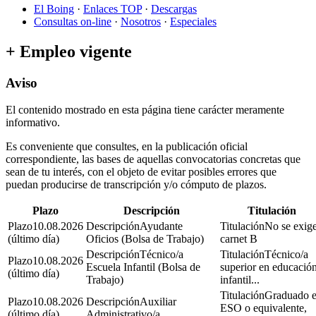
El Boing
·
Enlaces TOP
·
Descargas
Consultas on-line
·
Nosotros
·
Especiales
+ Empleo vigente
Aviso
El contenido mostrado en esta página tiene carácter meramente
informativo.
Es conveniente que consultes, en la publicación oficial
correspondiente, las bases de aquellas convocatorias concretas que
sean de tu interés, con el objeto de evitar posibles errores que
puedan producirse de transcripción y/o cómputo de plazos.
Plazo
Descripción
Titulación
10.08.2026
Ayudante
No se exige
(último día)
Oficios (Bolsa de Trabajo)
carnet B
Técnico/a
Técnico/a
10.08.2026
Escuela Infantil (Bolsa de
superior en educació
(último día)
Trabajo)
infantil...
Graduado 
10.08.2026
Auxiliar
ESO o equivalente,
(último día)
Administrativo/a