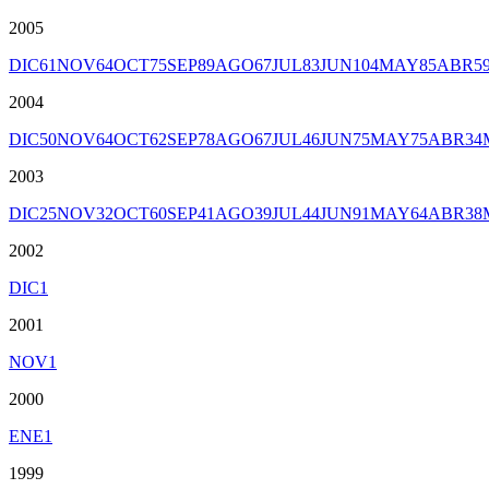
2005
DIC
61
NOV
64
OCT
75
SEP
89
AGO
67
JUL
83
JUN
104
MAY
85
ABR
5
2004
DIC
50
NOV
64
OCT
62
SEP
78
AGO
67
JUL
46
JUN
75
MAY
75
ABR
34
2003
DIC
25
NOV
32
OCT
60
SEP
41
AGO
39
JUL
44
JUN
91
MAY
64
ABR
38
2002
DIC
1
2001
NOV
1
2000
ENE
1
1999