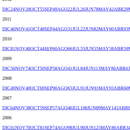
DIC
24
NOV
20
OCT
55
SEP
49
AGO
22
JUL
26
JUN
78
MAY
42
ABR
29
2011
DIC
46
NOV
41
OCT
48
SEP
44
AGO
31
JUL
22
JUN
82
MAY
60
ABR
93
2010
DIC
81
NOV
40
OCT
44
SEP
60
AGO
66
JUL
55
JUN
55
MAY
58
ABR
59
2009
DIC
56
NOV
74
OCT
50
SEP
58
AGO
41
JUL
84
JUN
113
MAY
86
ABR
6
2008
DIC
49
NOV
40
OCT
69
SEP
90
AGO
65
JUL
91
JUN
91
MAY
93
ABR
60
2007
DIC
64
NOV
38
OCT
59
SEP
57
AGO
46
JUL
108
JUN
89
MAY
143
ABR
2006
DIC
61
NOV
70
OCT
81
SEP
74
AGO
98
JUL
90
JUN
125
MAY
86
ABR
3