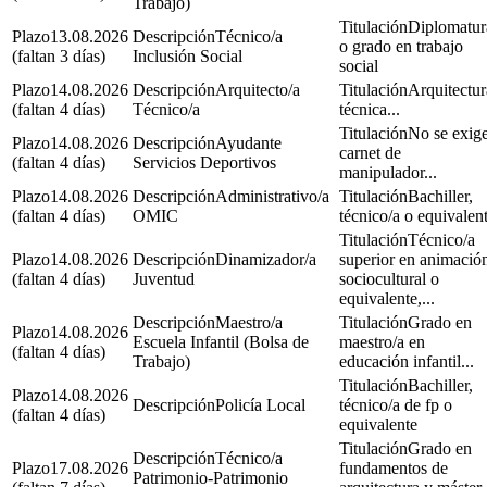
Trabajo)
Diplomatur
13.08.2026
Técnico/a
o grado en trabajo
(faltan 3 días)
Inclusión Social
social
14.08.2026
Arquitecto/a
Arquitectur
(faltan 4 días)
Técnico/a
técnica...
No se exige
14.08.2026
Ayudante
carnet de
(faltan 4 días)
Servicios Deportivos
manipulador...
14.08.2026
Administrativo/a
Bachiller,
(faltan 4 días)
OMIC
técnico/a o equivalen
Técnico/a
14.08.2026
Dinamizador/a
superior en animació
(faltan 4 días)
Juventud
sociocultural o
equivalente,...
Maestro/a
Grado en
14.08.2026
Escuela Infantil (Bolsa de
maestro/a en
(faltan 4 días)
Trabajo)
educación infantil...
Bachiller,
14.08.2026
Policía Local
técnico/a de fp o
(faltan 4 días)
equivalente
Grado en
Técnico/a
17.08.2026
fundamentos de
Patrimonio-Patrimonio