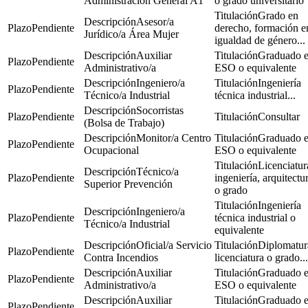
Administración General A1
o grado universitario
Grado en
Asesor/a
Pendiente
derecho, formación e
Jurídico/a Área Mujer
igualdad de género...
Auxiliar
Graduado 
Pendiente
Administrativo/a
ESO o equivalente
Ingeniero/a
Ingeniería
Pendiente
Técnico/a Industrial
técnica industrial...
Socorristas
Pendiente
Consultar
(Bolsa de Trabajo)
Monitor/a Centro
Graduado 
Pendiente
Ocupacional
ESO o equivalente
Licenciatur
Técnico/a
Pendiente
ingeniería, arquitectu
Superior Prevención
o grado
Ingeniería
Ingeniero/a
Pendiente
técnica industrial o
Técnico/a Industrial
equivalente
Oficial/a Servicio
Diplomatur
Pendiente
Contra Incendios
licenciatura o grado...
Auxiliar
Graduado 
Pendiente
Administrativo/a
ESO o equivalente
Auxiliar
Graduado 
Pendiente