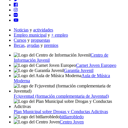
Noticias
y
actividades
Empleo municipal
y
+ empleo
Cursos
y
propuestas
Becas
,
ayudas
y
premios
Centro de
Información Juvenil
Carnet Joven Europeo
Garantía Juvenil
Aula de Música
Moderna
Fcjuventud (formación complementaria de Juventud)
Plan Municipal sobre Drogas y Conductas Adictivas
bitllarrobledo
Centro Joven