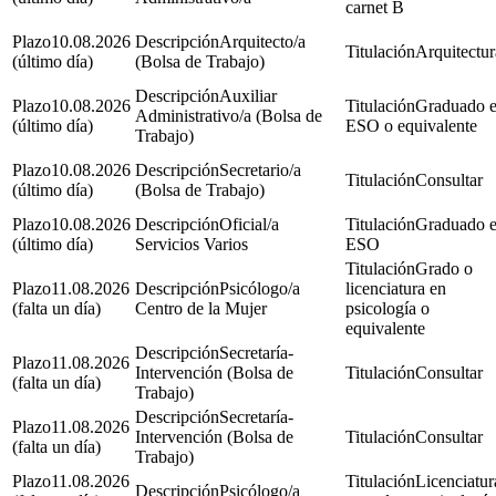
carnet B
10.08.2026
Arquitecto/a
Arquitectur
(último día)
(Bolsa de Trabajo)
Auxiliar
10.08.2026
Graduado 
Administrativo/a (Bolsa de
(último día)
ESO o equivalente
Trabajo)
10.08.2026
Secretario/a
Consultar
(último día)
(Bolsa de Trabajo)
10.08.2026
Oficial/a
Graduado 
(último día)
Servicios Varios
ESO
Grado o
11.08.2026
Psicólogo/a
licenciatura en
(falta un día)
Centro de la Mujer
psicología o
equivalente
Secretaría-
11.08.2026
Intervención (Bolsa de
Consultar
(falta un día)
Trabajo)
Secretaría-
11.08.2026
Intervención (Bolsa de
Consultar
(falta un día)
Trabajo)
11.08.2026
Licenciatur
Psicólogo/a