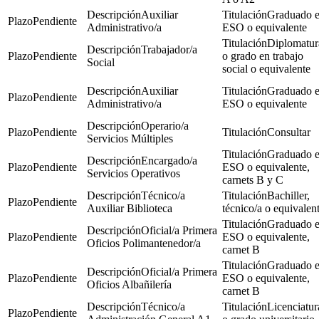
Auxiliar
Graduado 
Pendiente
Administrativo/a
ESO o equivalente
Diplomatur
Trabajador/a
Pendiente
o grado en trabajo
Social
social o equivalente
Auxiliar
Graduado 
Pendiente
Administrativo/a
ESO o equivalente
Operario/a
Pendiente
Consultar
Servicios Múltiples
Graduado 
Encargado/a
Pendiente
ESO o equivalente,
Servicios Operativos
carnets B y C
Técnico/a
Bachiller,
Pendiente
Auxiliar Biblioteca
técnico/a o equivalen
Graduado 
Oficial/a Primera
Pendiente
ESO o equivalente,
Oficios Polimantenedor/a
carnet B
Graduado 
Oficial/a Primera
Pendiente
ESO o equivalente,
Oficios Albañilería
carnet B
Técnico/a
Licenciatur
Pendiente