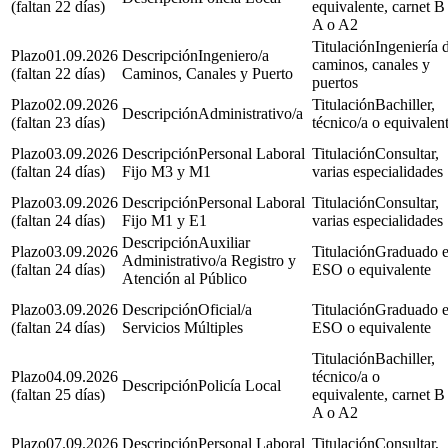
(faltan 22 días)
equivalente, carnet B
A o A2
Ingeniería 
01.09.2026
Ingeniero/a
caminos, canales y
(faltan 22 días)
Caminos, Canales y Puerto
puertos
02.09.2026
Bachiller,
Administrativo/a
(faltan 23 días)
técnico/a o equivalen
03.09.2026
Personal Laboral
Consultar,
(faltan 24 días)
Fijo M3 y M1
varias especialidades
03.09.2026
Personal Laboral
Consultar,
(faltan 24 días)
Fijo M1 y E1
varias especialidades
Auxiliar
03.09.2026
Graduado 
Administrativo/a Registro y
(faltan 24 días)
ESO o equivalente
Atención al Público
03.09.2026
Oficial/a
Graduado 
(faltan 24 días)
Servicios Múltiples
ESO o equivalente
Bachiller,
04.09.2026
técnico/a o
Policía Local
(faltan 25 días)
equivalente, carnet B
A o A2
07.09.2026
Personal Laboral
Consultar,