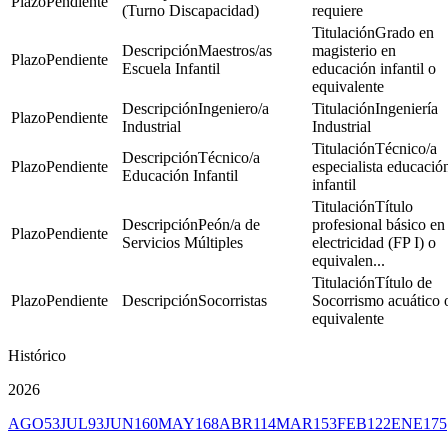
Pendiente
(Turno Discapacidad)
requiere
Grado en
Maestros/as
magisterio en
Pendiente
Escuela Infantil
educación infantil o
equivalente
Ingeniero/a
Ingeniería
Pendiente
Industrial
Industrial
Técnico/a
Técnico/a
Pendiente
especialista educació
Educación Infantil
infantil
Título
Peón/a de
profesional básico en
Pendiente
Servicios Múltiples
electricidad (FP I) o
equivalen...
Título de
Pendiente
Socorristas
Socorrismo acuático 
equivalente
Histórico
2026
AGO
53
JUL
93
JUN
160
MAY
168
ABR
114
MAR
153
FEB
122
ENE
175