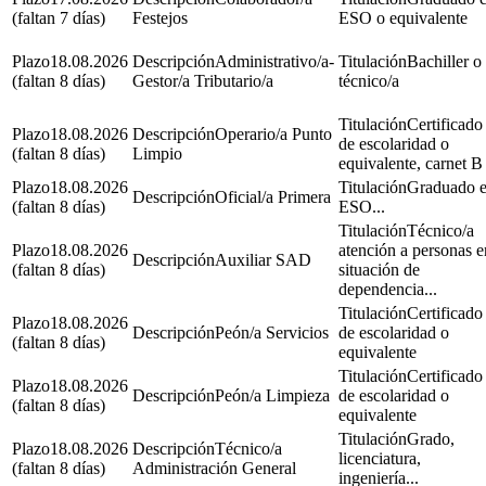
(faltan 7 días)
Festejos
ESO o equivalente
18.08.2026
Administrativo/a-
Bachiller o
(faltan 8 días)
Gestor/a Tributario/a
técnico/a
Certificado
18.08.2026
Operario/a Punto
de escolaridad o
(faltan 8 días)
Limpio
equivalente, carnet B
18.08.2026
Graduado 
Oficial/a Primera
(faltan 8 días)
ESO...
Técnico/a
18.08.2026
atención a personas e
Auxiliar SAD
(faltan 8 días)
situación de
dependencia...
Certificado
18.08.2026
Peón/a Servicios
de escolaridad o
(faltan 8 días)
equivalente
Certificado
18.08.2026
Peón/a Limpieza
de escolaridad o
(faltan 8 días)
equivalente
Grado,
18.08.2026
Técnico/a
licenciatura,
(faltan 8 días)
Administración General
ingeniería...