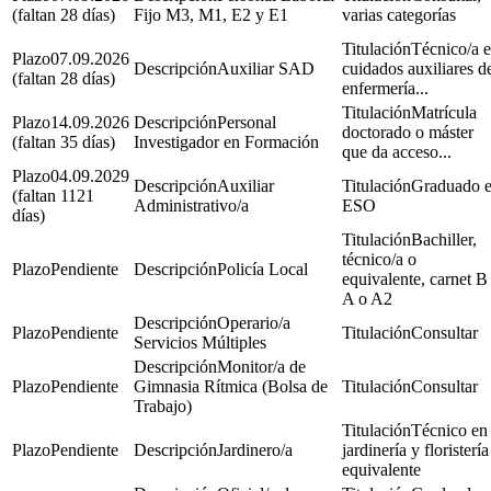
(faltan 28 días)
Fijo M3, M1, E2 y E1
varias categorías
Técnico/a 
07.09.2026
Auxiliar SAD
cuidados auxiliares d
(faltan 28 días)
enfermería...
Matrícula
14.09.2026
Personal
doctorado o máster
(faltan 35 días)
Investigador en Formación
que da acceso...
04.09.2029
Auxiliar
Graduado 
(faltan 1121
Administrativo/a
ESO
días)
Bachiller,
técnico/a o
Pendiente
Policía Local
equivalente, carnet B
A o A2
Operario/a
Pendiente
Consultar
Servicios Múltiples
Monitor/a de
Pendiente
Gimnasia Rítmica (Bolsa de
Consultar
Trabajo)
Técnico en
Pendiente
Jardinero/a
jardinería y floristería
equivalente