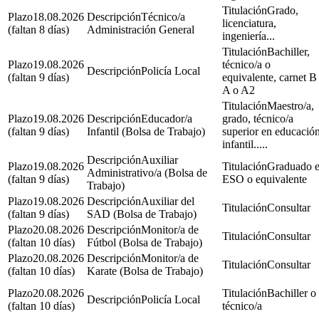
Grado,
18.08.2026
Técnico/a
licenciatura,
(faltan 8 días)
Administración General
ingeniería...
Bachiller,
19.08.2026
técnico/a o
Policía Local
(faltan 9 días)
equivalente, carnet B
A o A2
Maestro/a,
19.08.2026
Educador/a
grado, técnico/a
(faltan 9 días)
Infantil (Bolsa de Trabajo)
superior en educació
infantil.....
Auxiliar
19.08.2026
Graduado 
Administrativo/a (Bolsa de
(faltan 9 días)
ESO o equivalente
Trabajo)
19.08.2026
Auxiliar del
Consultar
(faltan 9 días)
SAD (Bolsa de Trabajo)
20.08.2026
Monitor/a de
Consultar
(faltan 10 días)
Fútbol (Bolsa de Trabajo)
20.08.2026
Monitor/a de
Consultar
(faltan 10 días)
Karate (Bolsa de Trabajo)
20.08.2026
Bachiller o
Policía Local
(faltan 10 días)
técnico/a