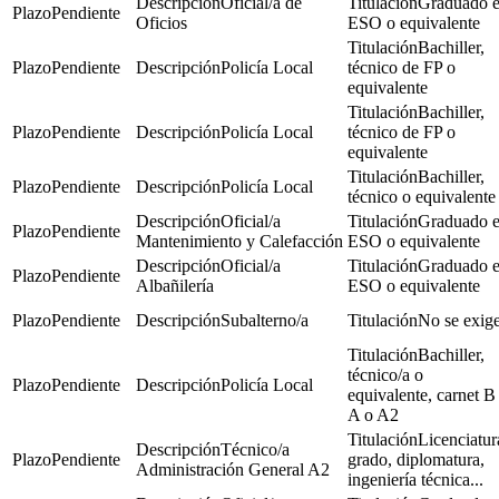
Oficial/a de
Graduado 
Pendiente
Oficios
ESO o equivalente
Bachiller,
Pendiente
Policía Local
técnico de FP o
equivalente
Bachiller,
Pendiente
Policía Local
técnico de FP o
equivalente
Bachiller,
Pendiente
Policía Local
técnico o equivalente
Oficial/a
Graduado 
Pendiente
Mantenimiento y Calefacción
ESO o equivalente
Oficial/a
Graduado 
Pendiente
Albañilería
ESO o equivalente
Pendiente
Subalterno/a
No se exig
Bachiller,
técnico/a o
Pendiente
Policía Local
equivalente, carnet B
A o A2
Licenciatur
Técnico/a
Pendiente
grado, diplomatura,
Administración General A2
ingeniería técnica...