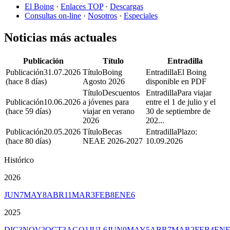
El Boing
·
Enlaces TOP
·
Descargas
Consultas on-line
·
Nosotros
·
Especiales
Noticias más actuales
Publicación
Título
Entradilla
31.07.2026
Boing
El Boing
(hace 8 días)
Agosto 2026
disponible en PDF
Descuentos
Para viajar
10.06.2026
a jóvenes para
entre el 1 de julio y el
(hace 59 días)
viajar en verano
30 de septiembre de
2026
202...
20.05.2026
Becas
Plazo:
(hace 80 días)
NEAE 2026-2027
10.09.2026
Histórico
2026
JUN
7
MAY
8
ABR
11
MAR
3
FEB
8
ENE
6
2025
DIC
3
NOV
2
OCT
3
AGO
1
JUL
6
JUN
9
MAY
5
ABR
7
MAR
2
FEB
4
EN