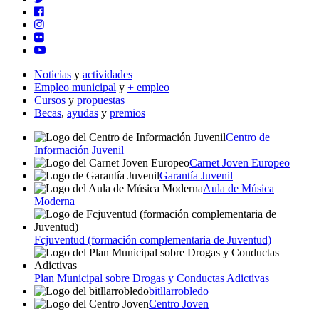
Noticias
y
actividades
Empleo municipal
y
+ empleo
Cursos
y
propuestas
Becas
,
ayudas
y
premios
Centro de
Información Juvenil
Carnet Joven Europeo
Garantía Juvenil
Aula de Música
Moderna
Fcjuventud (formación complementaria de Juventud)
Plan Municipal sobre Drogas y Conductas Adictivas
bitllarrobledo
Centro Joven