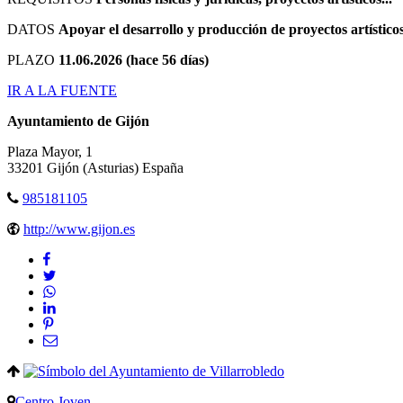
DATOS
Apoyar el desarrollo y producción de proyectos artísticos
PLAZO
11.06.2026 (hace 56 días)
IR A LA FUENTE
Ayuntamiento de Gijón
Plaza Mayor, 1
33201
Gijón
(Asturias)
España
985181105
http://www.gijon.es
Centro Joven