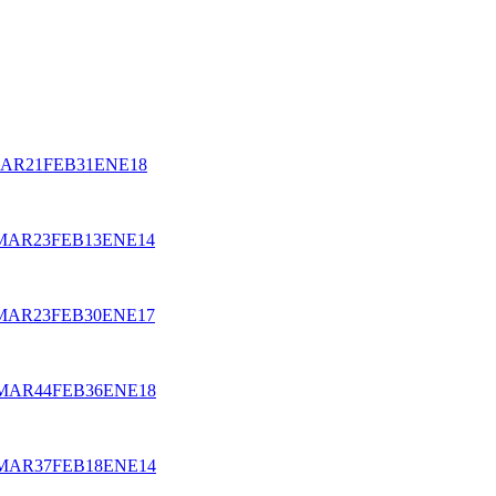
AR
21
FEB
31
ENE
18
MAR
23
FEB
13
ENE
14
MAR
23
FEB
30
ENE
17
MAR
44
FEB
36
ENE
18
MAR
37
FEB
18
ENE
14