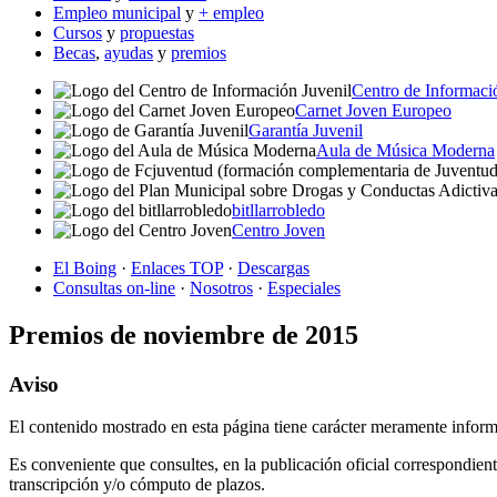
Empleo municipal
y
+ empleo
Cursos
y
propuestas
Becas
,
ayudas
y
premios
Centro de Informaci
Carnet Joven Europeo
Garantía Juvenil
Aula de Música Moderna
bitllarrobledo
Centro Joven
El Boing
·
Enlaces TOP
·
Descargas
Consultas on-line
·
Nosotros
·
Especiales
Premios de noviembre de 2015
Aviso
El contenido mostrado en esta página tiene carácter meramente inform
Es conveniente que consultes, en la publicación oficial correspondient
transcripción y/o cómputo de plazos.