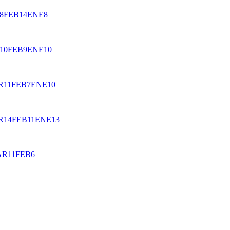
8
FEB
14
ENE
8
10
FEB
9
ENE
10
R
11
FEB
7
ENE
10
R
14
FEB
11
ENE
13
AR
11
FEB
6