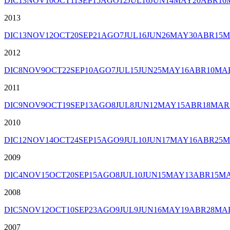
DIC
13
NOV
10
OCT
11
SEP
15
AGO
12
JUL
16
JUN
14
MAY
20
ABR
16
2013
DIC
13
NOV
12
OCT
20
SEP
21
AGO
7
JUL
16
JUN
26
MAY
30
ABR
15
M
2012
DIC
8
NOV
9
OCT
22
SEP
10
AGO
7
JUL
15
JUN
25
MAY
16
ABR
10
MA
2011
DIC
9
NOV
9
OCT
19
SEP
13
AGO
8
JUL
8
JUN
12
MAY
15
ABR
18
MAR
2010
DIC
12
NOV
14
OCT
24
SEP
15
AGO
9
JUL
10
JUN
17
MAY
16
ABR
25
M
2009
DIC
4
NOV
15
OCT
20
SEP
15
AGO
8
JUL
10
JUN
15
MAY
13
ABR
15
M
2008
DIC
5
NOV
12
OCT
10
SEP
23
AGO
9
JUL
9
JUN
16
MAY
19
ABR
28
MA
2007