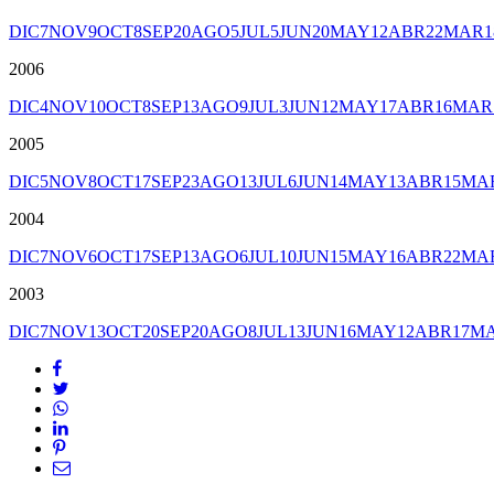
DIC
7
NOV
9
OCT
8
SEP
20
AGO
5
JUL
5
JUN
20
MAY
12
ABR
22
MAR
1
2006
DIC
4
NOV
10
OCT
8
SEP
13
AGO
9
JUL
3
JUN
12
MAY
17
ABR
16
MAR
2005
DIC
5
NOV
8
OCT
17
SEP
23
AGO
13
JUL
6
JUN
14
MAY
13
ABR
15
MA
2004
DIC
7
NOV
6
OCT
17
SEP
13
AGO
6
JUL
10
JUN
15
MAY
16
ABR
22
MA
2003
DIC
7
NOV
13
OCT
20
SEP
20
AGO
8
JUL
13
JUN
16
MAY
12
ABR
17
M