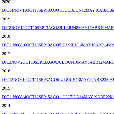
2020
DIC
14
NOV
11
OCT
13
SEP
13
AGO
11
JUL
16
JUN
12
MAY
10
ABR
13
2019
DIC
8
NOV
12
OCT
10
SEP
13
AGO
8
JUL
6
JUN
8
MAY
15
ABR
19
MAR
2018
DIC
11
NOV
10
OCT
13
SEP
10
AGO
5
JUL
9
JUN
14
MAY
10
ABR
14
M
2017
DIC
3
NOV
2
OCT
10
SEP
13
AGO
8
JUL
8
JUN
10
MAY
6
ABR
12
MAR
1
2016
DIC
12
NOV
10
OCT
11
SEP
3
AGO
6
JUL
8
JUN
13
MAY
29
ABR
23
MA
2015
DIC
11
NOV
14
OCT
12
SEP
15
AGO
11
JUL
7
JUN
14
MAY
19
ABR
22
M
2014