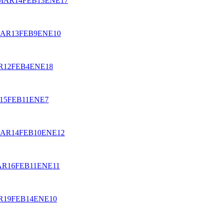
MAR
14
FEB
13
ENE
17
AR
13
FEB
9
ENE
10
R
12
FEB
4
ENE
18
15
FEB
11
ENE
7
AR
14
FEB
10
ENE
12
AR
16
FEB
11
ENE
11
R
19
FEB
14
ENE
10