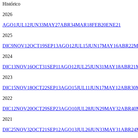
Histórico
2026
AGO
1
JUL
12
JUN
33
MAY
27
ABR
34
MAR
18
FEB
20
ENE
21
2025
DIC
9
NOV
12
OCT
19
SEP
13
AGO
12
JUL
15
JUN
17
MAY
16
ABR
22
M
2024
DIC
13
NOV
16
OCT
31
SEP
11
AGO
12
JUL
25
JUN
31
MAY
18
ABR
21
2023
DIC
15
NOV
18
OCT
22
SEP
13
AGO
15
JUL
11
JUN
17
MAY
12
ABR
30
2022
DIC
12
NOV
20
OCT
29
SEP
23
AGO
10
JUL
28
JUN
29
MAY
32
ABR
40
2021
DIC
25
NOV
32
OCT
21
SEP
12
AGO
13
JUL
26
JUN
33
MAY
31
ABR
24