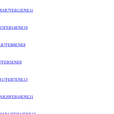
MAR
7
FEB
12
ENE
11
15
FEB
14
ENE
19
AR
7
FEB
8
ENE
8
7
FEB
5
ENE
8
R
17
FEB
7
ENE
13
AR
20
FEB
10
ENE
21