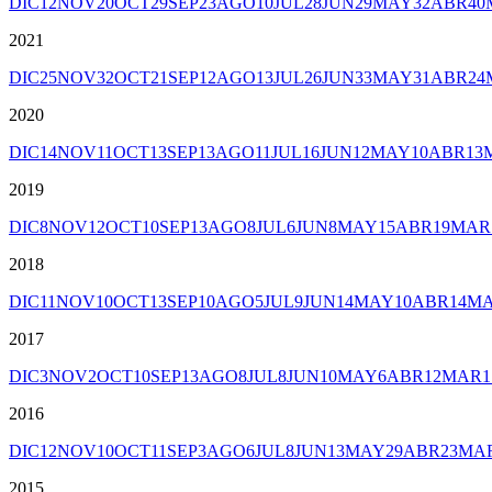
DIC
12
NOV
20
OCT
29
SEP
23
AGO
10
JUL
28
JUN
29
MAY
32
ABR
40
2021
DIC
25
NOV
32
OCT
21
SEP
12
AGO
13
JUL
26
JUN
33
MAY
31
ABR
24
2020
DIC
14
NOV
11
OCT
13
SEP
13
AGO
11
JUL
16
JUN
12
MAY
10
ABR
13
2019
DIC
8
NOV
12
OCT
10
SEP
13
AGO
8
JUL
6
JUN
8
MAY
15
ABR
19
MAR
2018
DIC
11
NOV
10
OCT
13
SEP
10
AGO
5
JUL
9
JUN
14
MAY
10
ABR
14
M
2017
DIC
3
NOV
2
OCT
10
SEP
13
AGO
8
JUL
8
JUN
10
MAY
6
ABR
12
MAR
1
2016
DIC
12
NOV
10
OCT
11
SEP
3
AGO
6
JUL
8
JUN
13
MAY
29
ABR
23
MA
2015