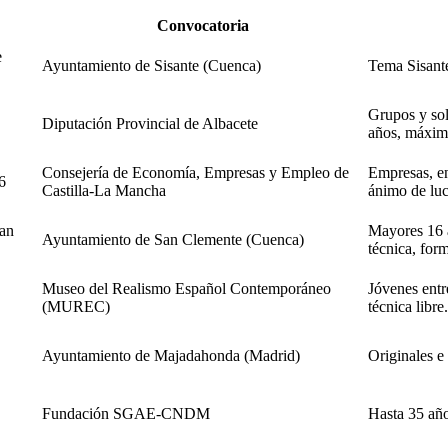
Convocatoria
e
Ayuntamiento de Sisante (Cuenca)
Tema Sisante:
Grupos y sol
Diputación Provincial de Albacete
años, máximo
Consejería de Economía, Empresas y Empleo de
Empresas, en
6
Castilla-La Mancha
ánimo de lu
San
Mayores 16 
Ayuntamiento de San Clemente (Cuenca)
técnica, form
Museo del Realismo Español Contemporáneo
Jóvenes entr
(MUREC)
técnica libre.
Ayuntamiento de Majadahonda (Madrid)
Originales e 
Fundación SGAE-CNDM
Hasta 35 año