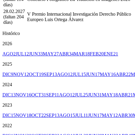
días)
28.02.2027
V Premio Internacional Investigación Derecho Público
(faltan 204
Europeo Luis Ortega Álvarez
días)
Histórico
2026
AGO
2
JUL
12
JUN
33
MAY
27
ABR
34
MAR
18
FEB
20
ENE
21
2025
DIC
9
NOV
12
OCT
19
SEP
13
AGO
12
JUL
15
JUN
17
MAY
16
ABR
22
M
2024
DIC
13
NOV
16
OCT
31
SEP
11
AGO
12
JUL
25
JUN
31
MAY
18
ABR
21
2023
DIC
15
NOV
18
OCT
22
SEP
13
AGO
15
JUL
11
JUN
17
MAY
12
ABR
30
2022