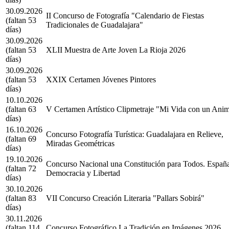
30.09.2026
II Concurso de Fotografía "Calendario de Fiestas
(faltan 53
Tradicionales de Guadalajara"
días)
30.09.2026
(faltan 53
XLII Muestra de Arte Joven La Rioja 2026
días)
30.09.2026
(faltan 53
XXIX Certamen Jóvenes Pintores
días)
10.10.2026
(faltan 63
V Certamen Artístico Clipmetraje "Mi Vida con un Anim
días)
16.10.2026
Concurso Fotografía Turística: Guadalajara en Relieve,
(faltan 69
Miradas Geométricas
días)
19.10.2026
Concurso Nacional una Constitución para Todos. Españ
(faltan 72
Democracia y Libertad
días)
30.10.2026
(faltan 83
VII Concurso Creación Literaria "Pallars Sobirá"
días)
30.11.2026
(faltan 114
Concurso Fotográfico La Tradición en Imágenes 2026