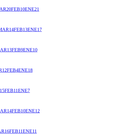
AR
20
FEB
10
ENE
21
MAR
14
FEB
13
ENE
17
AR
13
FEB
9
ENE
10
R
12
FEB
4
ENE
18
15
FEB
11
ENE
7
AR
14
FEB
10
ENE
12
AR
16
FEB
11
ENE
11