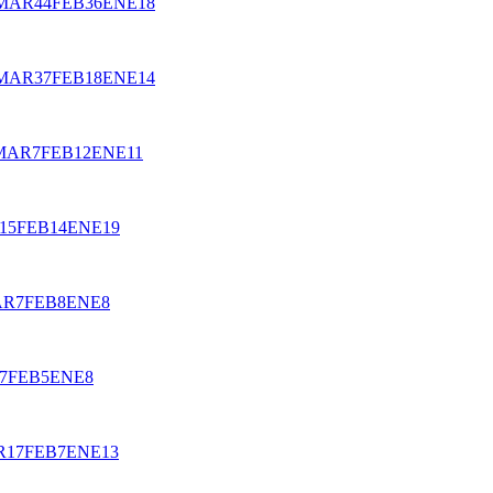
MAR
44
FEB
36
ENE
18
MAR
37
FEB
18
ENE
14
MAR
7
FEB
12
ENE
11
15
FEB
14
ENE
19
AR
7
FEB
8
ENE
8
7
FEB
5
ENE
8
R
17
FEB
7
ENE
13