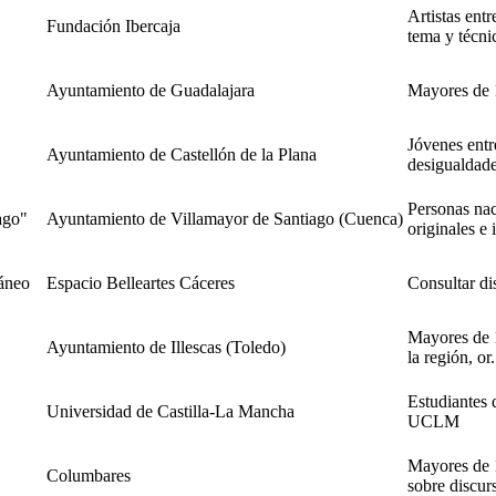
Artistas entr
Fundación Ibercaja
tema y técnic
Ayuntamiento de Guadalajara
Mayores de 1
Jóvenes entr
Ayuntamiento de Castellón de la Plana
desigualdades
Personas nac
ago"
Ayuntamiento de Villamayor de Santiago (Cuenca)
originales e i
áneo
Espacio Belleartes Cáceres
Consultar dis
Mayores de 1
Ayuntamiento de Illescas (Toledo)
la región, or.
Estudiantes 
Universidad de Castilla-La Mancha
UCLM
Mayores de 
Columbares
sobre discurs