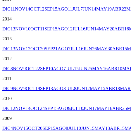
DIC
11
NOV
14
OCT
12
SEP
15
AGO
11
JUL
7
JUN
14
MAY
19
ABR
22
M
2014
DIC
13
NOV
10
OCT
11
SEP
15
AGO
12
JUL
16
JUN
14
MAY
20
ABR
16
2013
DIC
13
NOV
12
OCT
20
SEP
21
AGO
7
JUL
16
JUN
26
MAY
30
ABR
15
M
2012
DIC
8
NOV
9
OCT
22
SEP
10
AGO
7
JUL
15
JUN
25
MAY
16
ABR
10
MA
2011
DIC
9
NOV
9
OCT
19
SEP
13
AGO
8
JUL
8
JUN
12
MAY
15
ABR
18
MAR
2010
DIC
12
NOV
14
OCT
24
SEP
15
AGO
9
JUL
10
JUN
17
MAY
16
ABR
25
M
2009
DIC
4
NOV
15
OCT
20
SEP
15
AGO
8
JUL
10
JUN
15
MAY
13
ABR
15
M