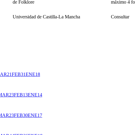
de Folklore
máximo 4 fot
Universidad de Castilla-La Mancha
Consultar
AR
21
FEB
31
ENE
18
MAR
23
FEB
13
ENE
14
MAR
23
FEB
30
ENE
17