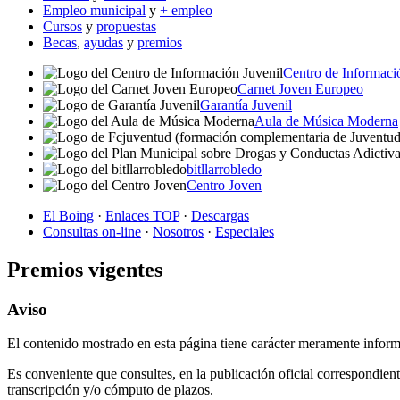
Empleo municipal
y
+ empleo
Cursos
y
propuestas
Becas
,
ayudas
y
premios
Centro de Informaci
Carnet Joven Europeo
Garantía Juvenil
Aula de Música Moderna
bitllarrobledo
Centro Joven
El Boing
·
Enlaces TOP
·
Descargas
Consultas on-line
·
Nosotros
·
Especiales
Premios vigentes
Aviso
El contenido mostrado en esta página tiene carácter meramente inform
Es conveniente que consultes, en la publicación oficial correspondient
transcripción y/o cómputo de plazos.