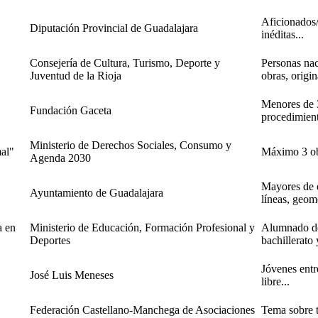
Aficionados/
Diputación Provincial de Guadalajara
inéditas...
Consejería de Cultura, Turismo, Deporte y
Personas na
Juventud de la Rioja
obras, origina
Menores de 3
Fundación Gaceta
procedimiento
Ministerio de Derechos Sociales, Consumo y
al"
Máximo 3 obr
Agenda 2030
Mayores de e
Ayuntamiento de Guadalajara
líneas, geome
a en
Ministerio de Educación, Formación Profesional y
Alumnado de
Deportes
bachillerato
Jóvenes entr
José Luis Meneses
libre...
Federación Castellano-Manchega de Asociaciones
Tema sobre t