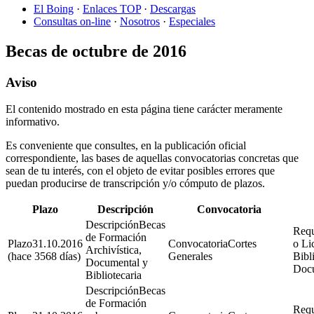
El Boing
·
Enlaces TOP
·
Descargas
Consultas on-line
·
Nosotros
·
Especiales
Becas de octubre de 2016
Aviso
El contenido mostrado en esta página tiene carácter meramente
informativo.
Es conveniente que consultes, en la publicación oficial
correspondiente, las bases de aquellas convocatorias concretas que
sean de tu interés, con el objeto de evitar posibles errores que
puedan producirse de transcripción y/o cómputo de plazos.
Plazo
Descripción
Convocatoria
Becas
de Formación
31.10.2016
Cortes
o Li
Archivística,
(hace 3568 días)
Generales
Bibl
Documental y
Docu
Bibliotecaria
Becas
de Formación