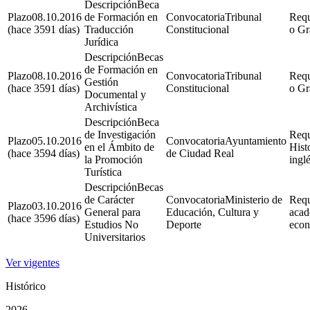
Beca
08.10.2016
de Formación en
Tribunal
(hace 3591 días)
Traducción
Constitucional
o Gr
Jurídica
Becas
de Formación en
08.10.2016
Tribunal
Gestión
(hace 3591 días)
Constitucional
o Gr
Documental y
Archivística
Beca
de Investigación
05.10.2016
Ayuntamiento
en el Ámbito de
Hist
(hace 3594 días)
de Ciudad Real
la Promoción
inglé
Turística
Becas
de Carácter
Ministerio de
03.10.2016
General para
Educación, Cultura y
acad
(hace 3596 días)
Estudios No
Deporte
eco
Universitarios
Ver vigentes
Histórico
2026