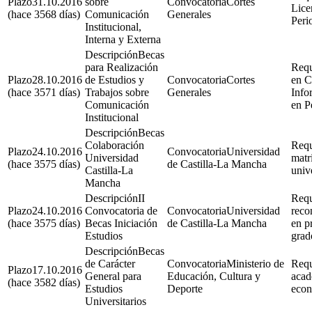
31.10.2016
sobre
Cortes
Lice
(hace 3568 días)
Comunicación
Generales
Peri
Institucional,
Interna y Externa
Becas
para Realización
28.10.2016
de Estudios y
Cortes
en C
(hace 3571 días)
Trabajos sobre
Generales
Info
Comunicación
en Pe
Institucional
Becas
Colaboración
24.10.2016
Universidad
Universidad
matr
(hace 3575 días)
de Castilla-La Mancha
Castilla-La
univ
Mancha
II
24.10.2016
Convocatoria de
Universidad
reco
(hace 3575 días)
Becas Iniciación
de Castilla-La Mancha
en p
Estudios
grado
Becas
de Carácter
Ministerio de
17.10.2016
General para
Educación, Cultura y
acad
(hace 3582 días)
Estudios
Deporte
eco
Universitarios