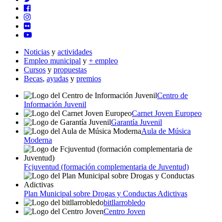
Noticias
y
actividades
Empleo municipal
y
+ empleo
Cursos
y
propuestas
Becas
,
ayudas
y
premios
Centro de
Información Juvenil
Carnet Joven Europeo
Garantía Juvenil
Aula de Música
Moderna
Fcjuventud (formación complementaria de Juventud)
Plan Municipal sobre Drogas y Conductas Adictivas
bitllarrobledo
Centro Joven